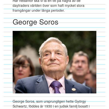
Här nedanför ska vi ta en titt på några av de
daytraders världen över som haft mycket stora
framgångar under långa perioder.
George Soros
George Soros, som ursprungligen hette György
Schwartz, föddes år 1930 i en judisk familj bosatt i