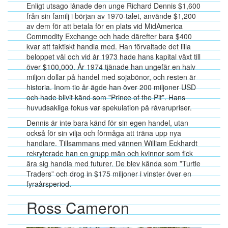
Enligt utsago lånade den unge Richard Dennis $1,600
från sin familj i början av 1970-talet, använde $1,200
av dem för att betala för en plats vid MidAmerica
Commodity Exchange och hade därefter bara $400
kvar att faktiskt handla med. Han förvaltade det lilla
beloppet väl och vid år 1973 hade hans kapital växt till
över $100,000. År 1974 tjänade han ungefär en halv
miljon dollar på handel med sojabönor, och resten är
historia. Inom tio år ägde han över 200 miljoner USD
och hade blivit känd som ”Prince of the Pit”. Hans
huvudsakliga fokus var spekulation på råvarupriser.
Dennis är inte bara känd för sin egen handel, utan
också för sin vilja och förmåga att träna upp nya
handlare. Tillsammans med vännen William Eckhardt
rekryterade han en grupp män och kvinnor som fick
ära sig handla med futurer. De blev kända som ”Turtle
Traders” och drog in $175 miljoner i vinster över en
fyraårsperiod.
Ross Cameron