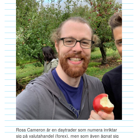
Ross Cameron är en daytrader som numera inriktar
sig på valutahandel (forex), men som även ägnat sig