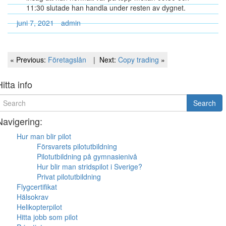
11:30 slutade han handla under resten av dygnet.
juni 7, 2021
admin
Inläggsnavigering
Previous
Next
« Previous:
Företagslån
Next:
Copy trading
»
Post
Post
Hitta info
earch
Search
or
Navigering:
Hur man blir pilot
Försvarets pilotutbildning
Pilotutbildning på gymnasienivå
Hur blir man stridspilot i Sverige?
Privat pilotutbildning
Flygcertifikat
Hälsokrav
Helikopterpilot
Hitta jobb som pilot