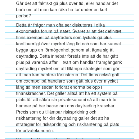
Går det att faktiskt gå plus över tid, eller handlar det
bara om att man kan råka ha tur under en kort
period?
Detta är frågor man ofta ser diskuteras i olika
ekonomiska forum på nätet. Svaret är att det definitivt
finns exempel på daytraders som lyckats gå plus
kontinuerligt över mycket lång tid och som har kunnat
bygga upp en förmögenhet genom att ägna sig åt
daytrading. Detta innebär förstås inte att de har gått
plus på varenda affär – tvärt om handlar framgångsrik
daytrading mycket om att tillämpa strategier som gör
att man kan hantera förlusterna. Det finns också gott
om exempel på handlare som gått plus över mycket
lång tid men sedan förlorat enorma belopp i
finanskrascher. Det gäller alltså att ha ett system på
plats för att säkra sin privatekonomi så att man inte
hamnar på bar backe om ens daytrading kraschar.
Precis som du tillämpar riskspridning och
riskhantering för din daytrading gäller det att ha
strategier för riskspridning och riskhantering på plats
för privatekonomin.