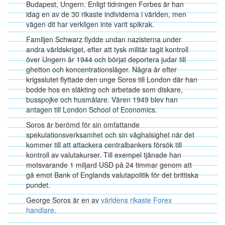
Budapest, Ungern. Enligt tidningen Forbes är han
idag en av de 30 rikaste individerna i världen, men
vägen dit har verkligen inte varit spikrak.
Familjen Schwarz flydde undan nazisterna under
andra världskriget, efter att tysk militär tagit kontroll
över Ungern år 1944 och börjat deportera judar till
ghetton och koncentrationsläger. Några år efter
krigsslutet flyttade den unge Soros till London där han
bodde hos en släkting och arbetade som diskare,
busspojke och husmålare. Våren 1949 blev han
antagen till London School of Economics.
Soros är berömd för sin omfattande
spekulationsverksamhet och sin våghalsighet när det
kommer till att attackera centralbankers försök till
kontroll av valutakurser. Till exempel tjänade han
motsvarande 1 miljard USD på 24 timmar genom att
gå emot Bank of Englands valutapolitik för det brittiska
pundet.
George Soros är en av
världens rikaste Forex
handlare
.