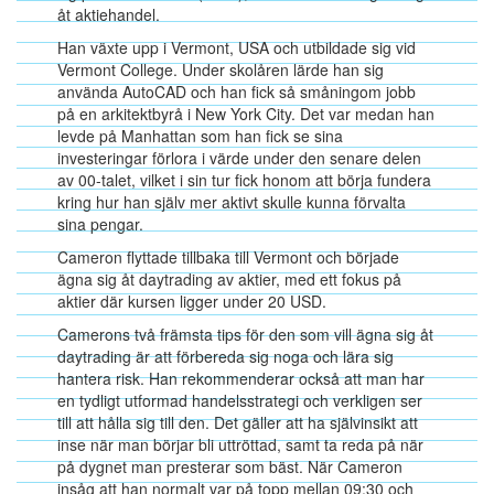
åt aktiehandel.
Han växte upp i Vermont, USA och utbildade sig vid
Vermont College. Under skolåren lärde han sig
använda AutoCAD och han fick så småningom jobb
på en arkitektbyrå i New York City. Det var medan han
levde på Manhattan som han fick se sina
investeringar förlora i värde under den senare delen
av 00-talet, vilket i sin tur fick honom att börja fundera
kring hur han själv mer aktivt skulle kunna förvalta
sina pengar.
Cameron flyttade tillbaka till Vermont och började
ägna sig åt daytrading av aktier, med ett fokus på
aktier där kursen ligger under 20 USD.
Camerons två främsta tips för den som vill ägna sig åt
daytrading är att förbereda sig noga och lära sig
hantera risk. Han rekommenderar också att man har
en tydligt utformad handelsstrategi och verkligen ser
till att hålla sig till den. Det gäller att ha självinsikt att
inse när man börjar bli uttröttad, samt ta reda på när
på dygnet man presterar som bäst. När Cameron
insåg att han normalt var på topp mellan 09:30 och