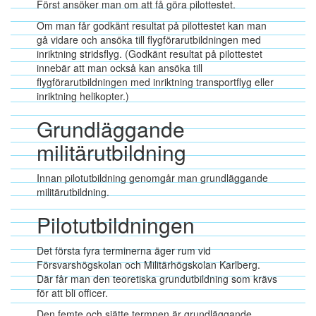
Först ansöker man om att få göra pilottestet.
Om man får godkänt resultat på pilottestet kan man
gå vidare och ansöka till flygförarutbildningen med
inriktning stridsflyg. (Godkänt resultat på pilottestet
innebär att man också kan ansöka till
flygförarutbildningen med inriktning transportflyg eller
inriktning helikopter.)
Grundläggande
militärutbildning
Innan pilotutbildning genomgår man grundläggande
militärutbildning.
Pilotutbildningen
Det första fyra terminerna äger rum vid
Försvarshögskolan och Militärhögskolan Karlberg.
Där får man den teoretiska grundutbildning som krävs
för att bli officer.
Den femte och sjätte termnen är grundläggande