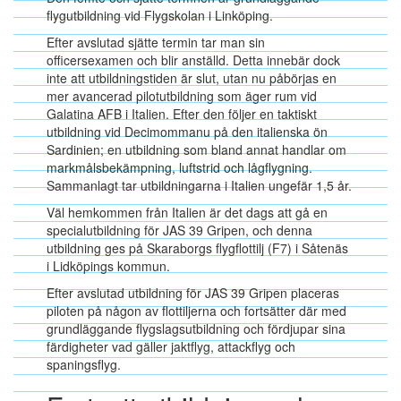
flygutbildning vid Flygskolan i Linköping.
Efter avslutad sjätte termin tar man sin
officersexamen och blir anställd. Detta innebär dock
inte att utbildningstiden är slut, utan nu påbörjas en
mer avancerad pilotutbildning som äger rum vid
Galatina AFB i Italien. Efter den följer en taktiskt
utbildning vid Decimommanu på den italienska ön
Sardinien; en utbildning som bland annat handlar om
markmålsbekämpning, luftstrid och lågflygning.
Sammanlagt tar utbildningarna i Italien ungefär 1,5 år.
Väl hemkommen från Italien är det dags att gå en
specialutbildning för JAS 39 Gripen, och denna
utbildning ges på Skaraborgs flygflottilj (F7) i Såtenäs
i Lidköpings kommun.
Efter avslutad utbildning för JAS 39 Gripen placeras
piloten på någon av flottiljerna och fortsätter där med
grundläggande flygslagsutbildning och fördjupar sina
färdigheter vad gäller jaktflyg, attackflyg och
spaningsflyg.