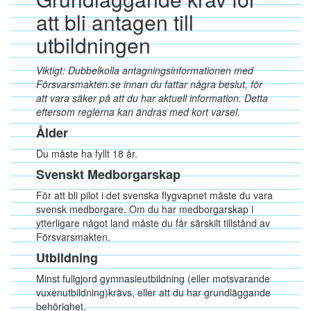
att bli antagen till
utbildningen
Viktigt: Dubbelkolla antagningsinformationen med
Försvarsmakten.se innan du fattar några beslut, för
att vara säker på att du har aktuell information. Detta
eftersom reglerna kan ändras med kort varsel.
Ålder
Du måste ha fyllt 18 år.
Svenskt Medborgarskap
För att bli pilot i det svenska flygvapnet måste du vara
svensk medborgare. Om du har medborgarskap i
ytterligare något land måste du får särskilt tillstånd av
Försvarsmakten.
Utbildning
Minst fullgjord gymnasieutbildning (eller motsvarande
vuxenutbildning)krävs, eller att du har grundläggande
behörighet.