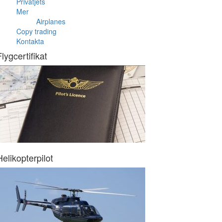
Privatjets
Mer
Airplanes
Copy trading
Kontakta
Flygcertifikat
Helikopterpilot