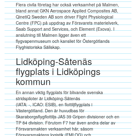
Flera civila företag har också verksamhet på Malmen,
bland annat GKN Aerospace Applied Composites AB,
QinetiQ Sweden AB som driver Flight Physiological
Centre (FPC) på uppdrag av Försvarets materielverk,
Saab Support and Services, och Element (Exova). I
anslutning till Malmen ligger även ett
flygvapenmuseum och kansliet för Östergötlands
Flyghistoriska Sällskap.
Lidköping-Såtenäs
flygplats i Lidköpings
kommun
En annan viktig flygplats för blivande svenska
stridspiloter är Lidköping-Såtenäs
(IATA: -, ICAO: ESIB), en flottiljflygplats i
Västergötland. Den är huvudbas för
Skaraborgsflygflottiljs JAS 39 Gripen divisioner och en
TP 84 division. Förutom F7 har även andra delar av
Försvarsmakten verksamhet här, såsom
Försvarsmaktens logistik (FMLOG) och