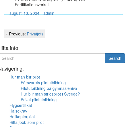
Fortifikationsverket.
augusti 13, 2024
admin
Inläggsnavigering
Previous
« Previous:
Privatjets
Post
Hitta info
earch
Search
or
Navigering:
Hur man blir pilot
Försvarets pilotutbildning
Pilotutbildning på gymnasienivå
Hur blir man stridspilot i Sverige?
Privat pilotutbildning
Flygcertifikat
Hälsokrav
Helikopterpilot
Hitta jobb som pilot