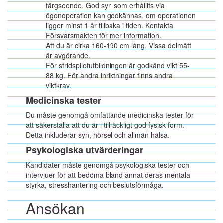
färgseende. God syn som erhållits via
ögonoperation kan godkännas, om operationen
ligger minst 1 år tillbaka i tiden. Kontakta
Försvarsmakten för mer information.
Att du är cirka 160-190 cm lång. Vissa delmått
är avgörande.
För stridspilotutbildningen är godkänd vikt 55-
88 kg. För andra inriktningar finns andra
viktkrav.
Medicinska tester
Du måste genomgå omfattande medicinska tester för
att säkerställa att du är i tillräckligt god fysisk form.
Detta inkluderar syn, hörsel och allmän hälsa.
Psykologiska utvärderingar
Kandidater måste genomgå psykologiska tester och
intervjuer för att bedöma bland annat deras mentala
styrka, stresshantering och beslutsförmåga.
Ansökan