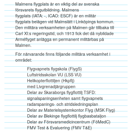
Malmens flygplats är en viktig del av svenska
försvarets flygutbildning. Malmens
flygplats (IATA: -, ICAO: ESCF) är en militär
flygplats belägen vid Malmslätt i Linköpings kommun.
Den militära verksamheten på Malmen går tillbaka till
Carl XI:s regeringstid, och 1913 fick det då nybildade
Arméflyget anlägga en permanent militärbas på
Malmen.
För närvarande finns följande militära verksamhet i
området:
Flygvapnets flygskola (FlygS)
Luftstridsskolan VU (LSS VU)
Helikopterflottiljen (Hkpflj)
med Livgrenadjärgruppen
Delar av Skaraborgs flygflottilj TSFD:
signalspaningsenheten samt flygvapnets
radarspanings- och stridsledningsplan
Delar av Materielsystemkontor Flyg (MSK Flyg)
Delar av Blekinge flygflottilj flygbasbataljon
Delar av Försvarsmedicincentrum (FöMedC)
FMV Test & Evaluering (FMV T&E)