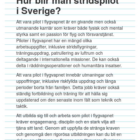
i Sverige?
Att vara pilot i flygvapnet är en givande men också
utmanande karriär som kräver både fysisk och mental
styrka samt en passion för flyg och försvarstjänst.
Piloter i flygvapnet har en mängd olika
arbetsuppgifter, inklusive stridsflygningar,
träningsuppdrag, patrullering av luftrum och
deltagande i internationella missioner. De kan också
delta i räddningsoperationer och humanitära insatser.
Att vara pilot i flygvapnet innebär utmaningar och
uppoffringar, inklusive riskfyllda uppdrag och långa
perioder borta från familjen. Detta jobb kräver också
ständig fortbildning och träning för att hålla sig
uppdaterad om den senaste inom fält som teknik och
taktik.
Att utbilda sig till och arbeta som pilot i flygvapnet
kräver engagemang, disciplin och en stark vilja att
tjäna sitt land. Genom att uppfylla de stränga kraven
och genomgå den rigorösa utbildningen kan du bli en