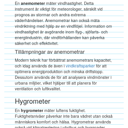
En
anemometer
mäter vindhastighet. Detta
instrument är viktigt för meteorologer, särskilt vid
prognos av stormar och andra extrema
väderhändelser. Anemometrar kan också mäta
vindriktning med hjälp av en vindflöjel. Information om
vindhastighet är avgörande inom flyg-, sjöfarts- och
energiindustrin, där vindförhållanden kan påverka
säkerhet och effektivitet.
Tillämpningar av anemometrar
Modern teknik har förbättrat anemometrars kapacitet,
och idag används de även i
vindkraftsparker
för att
optimera energiproduktion och minska driftstopp.
Dessutom används de för att analysera vindmönster i
urbana miljöer, vilket hjälper till att planera för
ventilation och luftkvalitet.
Hygrometer
En
hygrometer
mäter luftens fuktighet.
Fuktighetsnivåer påverkar inte bara vädret utan också
människors komfort och hälsa. Hygrometrar används
också vid klimatreglering i växthus och byggnader.