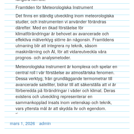
Framtiden för Meteorologiska Instrument
Det finns en ständig utveckling inom meteorologiska
studier, och instrumenten vi använder förändras
därefter. Med en ökad förståelse för
klimatförändringar är behovet av avancerade och
effektiva mätverktyg större än någonsin. Framtidens
utmaning blir att integrera ny teknik, såsom
maskinlärning och AI, för att vidareutveckla våra
prognos- och analysmetoder.
Meteorologiska instrument är komplexa och spelar en
central roll i vår förståelse av atmosfäriska fenomen.
Dessa verktyg, från grundläggande termometrar till
avancerade satelliter, bidrar till att säkerställa att vi är
förberedda på förändringar i väder och klimat. Deras
existens och utveckling representerar en
sammankopplad insats inom vetenskap och teknik,
vars yttersta mål är att skydda liv och egendom.
”`
mars 1, 2026
admin