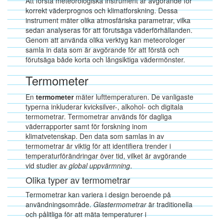
Att förstå meteorologiska instrument är avgörande för
korrekt väderprognos och klimatforskning. Dessa
instrument mäter olika atmosfäriska parametrar, vilka
sedan analyseras för att förutsäga väderförhållanden.
Genom att använda olika verktyg kan meteorologer
samla in data som är avgörande för att förstå och
förutsäga både korta och långsiktiga vädermönster.
Termometer
En
termometer
mäter lufttemperaturen. De vanligaste
typerna inkluderar kvicksilver-, alkohol- och digitala
termometrar. Termometrar används för dagliga
väderrapporter samt för forskning inom
klimatvetenskap. Den data som samlas in av
termometrar är viktig för att identifiera trender i
temperaturförändringar över tid, vilket är avgörande
vid studier av
global uppvärmning
.
Olika typer av termometrar
Termometrar kan variera i design beroende på
användningsområde.
Glastermometrar
är traditionella
och pålitliga för att mäta temperaturer i