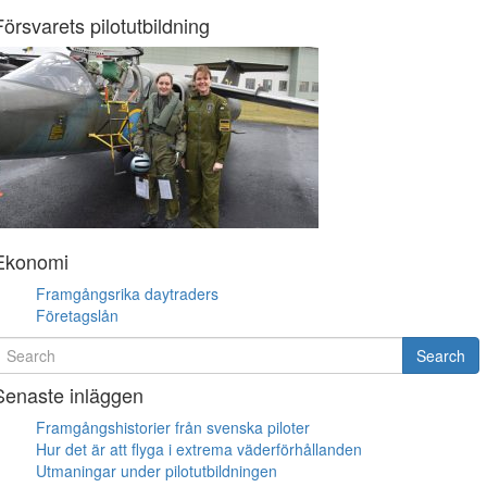
Försvarets pilotutbildning
Ekonomi
Framgångsrika daytraders
Företagslån
earch
Search
or
Senaste inläggen
Framgångshistorier från svenska piloter
Hur det är att flyga i extrema väderförhållanden
Utmaningar under pilotutbildningen