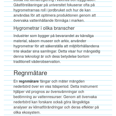
Gästföreläsningar på universitet fokuserar ofta på
hygrometrarnas roll i jordbruket och hur de kan
användas för att optimera produktionen genom att
övervaka vattenhållande förmåga i marken.
Hygrometrar i olika branscher
Industrier som bygger på bevarandet av känsliga
material, såsom museer och arkiv, använder
hygrometrar för att säkerställa att miljöförhållandena
inte skadar sina samlingar. Detta visar hur mångsidig
denna teknologi är och dess betydelse bortom
traditionell väderobservation.
Regnmätare
En
regnmätare
fångar och mäter mängden
nederbörd över en viss tidsperiod. Detta instrument
hjälper vid prognos av översvämningar och
bedömning av vattenresurser. Genom att övervaka
nederbörd kan forskare också göra långsiktiga
analyser av klimatförändringar och deras effekter på
olika ekosystem.