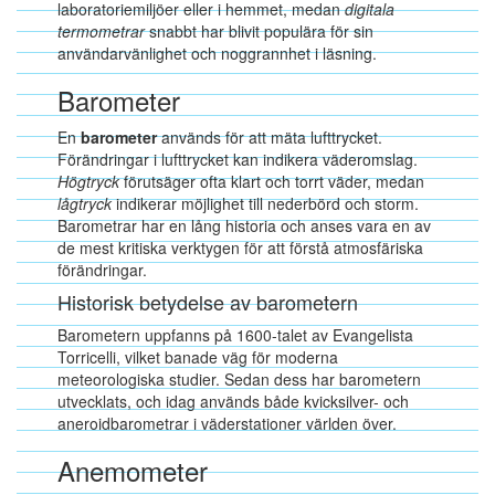
laboratoriemiljöer eller i hemmet, medan
digitala
termometrar
snabbt har blivit populära för sin
användarvänlighet och noggrannhet i läsning.
Barometer
En
barometer
används för att mäta lufttrycket.
Förändringar i lufttrycket kan indikera väderomslag.
Högtryck
förutsäger ofta klart och torrt väder, medan
lågtryck
indikerar möjlighet till nederbörd och storm.
Barometrar har en lång historia och anses vara en av
de mest kritiska verktygen för att förstå atmosfäriska
förändringar.
Historisk betydelse av barometern
Barometern uppfanns på 1600-talet av Evangelista
Torricelli, vilket banade väg för moderna
meteorologiska studier. Sedan dess har barometern
utvecklats, och idag används både kvicksilver- och
aneroidbarometrar i väderstationer världen över.
Anemometer