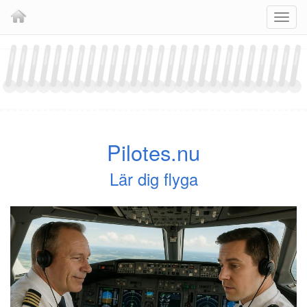
Skip
Navig
to
content
Pilotes.nu
Lär dig flyga