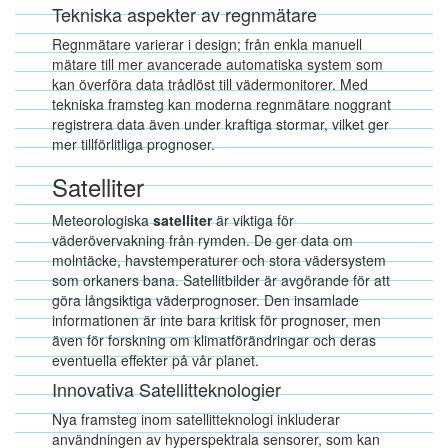
Tekniska aspekter av regnmätare
Regnmätare varierar i design; från enkla manuell
mätare till mer avancerade automatiska system som
kan överföra data trådlöst till vädermonitorer. Med
tekniska framsteg kan moderna regnmätare noggrant
registrera data även under kraftiga stormar, vilket ger
mer tillförlitliga prognoser.
Satelliter
Meteorologiska
satelliter
är viktiga för
väderövervakning från rymden. De ger data om
molntäcke, havstemperaturer och stora vädersystem
som orkaners bana. Satellitbilder är avgörande för att
göra långsiktiga väderprognoser. Den insamlade
informationen är inte bara kritisk för prognoser, men
även för forskning om klimatförändringar och deras
eventuella effekter på vår planet.
Innovativa Satellitteknologier
Nya framsteg inom satellitteknologi inkluderar
användningen av hyperspektrala sensorer, som kan