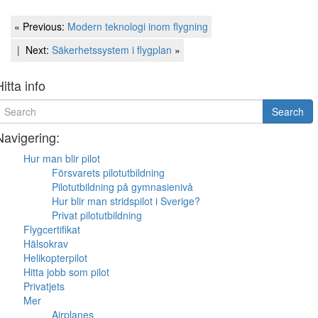
Inläggsnavigering
Previous
« Previous:
Modern teknologi inom flygning
Post
Next
Next:
Säkerhetssystem i flygplan
»
Post
Hitta info
earch
Search
or
Navigering:
Hur man blir pilot
Försvarets pilotutbildning
Pilotutbildning på gymnasienivå
Hur blir man stridspilot i Sverige?
Privat pilotutbildning
Flygcertifikat
Hälsokrav
Helikopterpilot
Hitta jobb som pilot
Privatjets
Mer
Airplanes