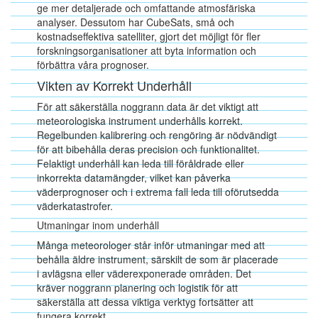
ge mer detaljerade och omfattande atmosfäriska
analyser. Dessutom har CubeSats, små och
kostnadseffektiva satelliter, gjort det möjligt för fler
forskningsorganisationer att byta information och
förbättra våra prognoser.
Vikten av Korrekt Underhåll
För att säkerställa noggrann data är det viktigt att
meteorologiska instrument underhålls korrekt.
Regelbunden kalibrering och rengöring är nödvändigt
för att bibehålla deras precision och funktionalitet.
Felaktigt underhåll kan leda till föråldrade eller
inkorrekta datamängder, vilket kan påverka
väderprognoser och i extrema fall leda till oförutsedda
väderkatastrofer.
Utmaningar inom underhåll
Många meteorologer står inför utmaningar med att
behålla äldre instrument, särskilt de som är placerade
i avlägsna eller väderexponerade områden. Det
kräver noggrann planering och logistik för att
säkerställa att dessa viktiga verktyg fortsätter att
fungera korrekt.