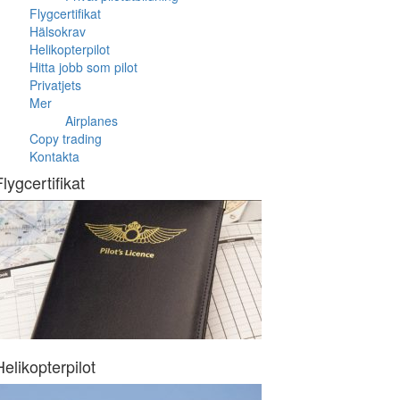
Flygcertifikat
Hälsokrav
Helikopterpilot
Hitta jobb som pilot
Privatjets
Mer
Airplanes
Copy trading
Kontakta
Flygcertifikat
Helikopterpilot