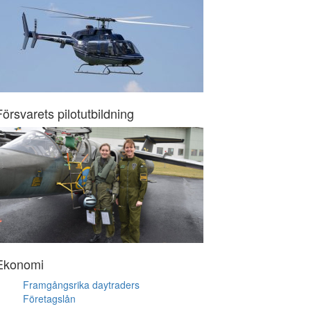
Försvarets pilotutbildning
Ekonomi
Framgångsrika daytraders
Företagslån