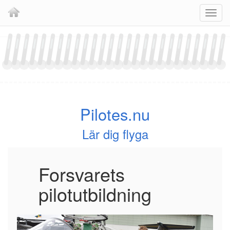
Skip
Navig
to
content
Pilotes.nu
Lär dig flyga
Forsvarets
pilotutbildning