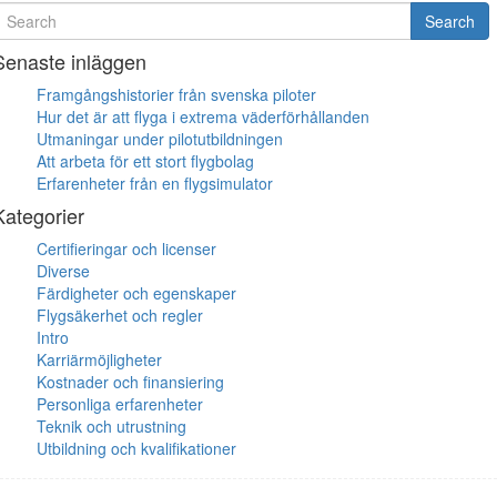
earch
Search
or
Senaste inläggen
Framgångshistorier från svenska piloter
Hur det är att flyga i extrema väderförhållanden
Utmaningar under pilotutbildningen
Att arbeta för ett stort flygbolag
Erfarenheter från en flygsimulator
Kategorier
Certifieringar och licenser
Diverse
Färdigheter och egenskaper
Flygsäkerhet och regler
Intro
Karriärmöjligheter
Kostnader och finansiering
Personliga erfarenheter
Teknik och utrustning
Utbildning och kvalifikationer