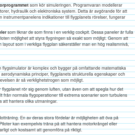
torprogrammet
som kör simuleringen. Programvaran modellerar
orer, hydraulik och elektroniska system. Detta är avgörande för att
ån instrumentpanelens indikationer till flygplanets rörelser, fungerar
ler
som liknar de som finns i en verklig cockpit. Dessa paneler är fulla
iloten möjlighet att styra flygningen så exakt som möjligt. Genom att
layout som i verkliga flygplan säkerställer man en hög realismnivå,
n flygsimulator är komplex och bygger på omfattande matematiska
 aerodynamiska principer, flygplanets strukturella egenskaper och
levelsen är så verklighetstrogen som möjligt.
 flygplanet rör sig genom luften, utan även om att spegla hur det
 allt från normala flygoperationer till extrema scenarier som turbulens
ga att hantera olika utmaningar.
otträning. En av deras stora fördelar är möjligheten att öva på
 Piloter kan exempelvis träna på att hantera motorkrångel eller
arligt och kostsamt att genomföra på riktigt.