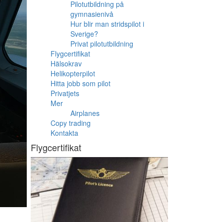
Pilotutbildning på
gymnasienivå
Hur blir man stridspilot i
Sverige?
Privat pilotutbildning
Flygcertifikat
Hälsokrav
Helikopterpilot
Hitta jobb som pilot
Privatjets
Mer
Airplanes
Copy trading
Kontakta
Flygcertifikat