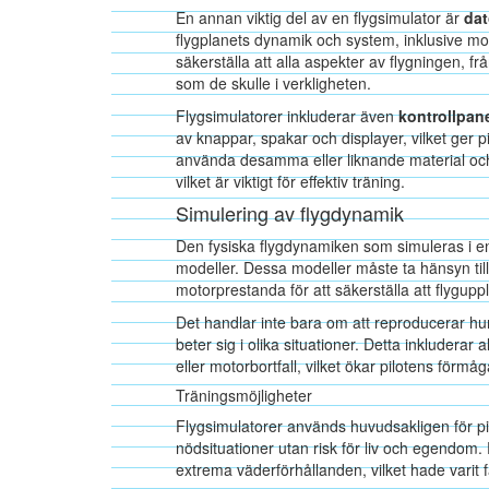
En annan viktig del av en flygsimulator är
da
flygplanets dynamik och system, inklusive mot
säkerställa att alla aspekter av flygningen, fr
som de skulle i verkligheten.
Flygsimulatorer inkluderar även
kontrollpane
av knappar, spakar och displayer, vilket ger p
använda desamma eller liknande material och 
vilket är viktigt för effektiv träning.
Simulering av flygdynamik
Den fysiska flygdynamiken som simuleras i e
modeller. Dessa modeller måste ta hänsyn till
motorprestanda för att säkerställa att flygupp
Det handlar inte bara om att reproducerar hur
beter sig i olika situationer. Detta inkluderar
eller motorbortfall, vilket ökar pilotens förmå
Träningsmöjligheter
Flygsimulatorer används huvudsakligen för pil
nödsituationer utan risk för liv och egendom.
extrema väderförhållanden, vilket hade varit f