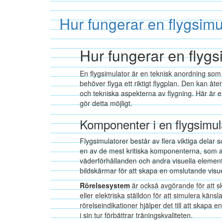
Hur fungerar en flygsimu
Hur fungerar en flygs
En flygsimulator är en teknisk anordning som ska
behöver flyga ett riktigt flygplan. Den kan å
och tekniska aspekterna av flygning. Här ä
gör detta möjligt.
Komponenter i en flygsimul
Flygsimulatorer består av flera viktiga delar
en av de mest kritiska komponenterna, som an
väderförhållanden och andra visuella element
bildskärmar för att skapa en omslutande visuel
Rörelsesystem
är också avgörande för att s
eller elektriska ställdon för att simulera kän
rörelseindikationer hjälper det till att skapa en
i sin tur förbättrar träningskvaliteten.