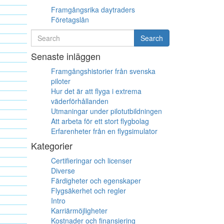
Framgångsrika daytraders
Företagslån
Search
Search
for
Senaste inläggen
Framgångshistorier från svenska
piloter
Hur det är att flyga i extrema
väderförhållanden
Utmaningar under pilotutbildningen
Att arbeta för ett stort flygbolag
Erfarenheter från en flygsimulator
Kategorier
Certifieringar och licenser
Diverse
Färdigheter och egenskaper
Flygsäkerhet och regler
Intro
Karriärmöjligheter
Kostnader och finansiering