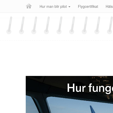
Skip
Hur man blir pilot
Flygcertifikat
Häls
to
content