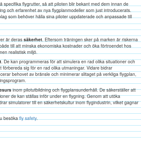
 specifika flygrutter, så att piloten blir bekant med dem innan de
ning och erfarenhet av nya flygplanmodeller som just introducerats.
gbolag som behöver hålla sina piloter uppdaterade och anpassade till
rer är deras
säkerhet
. Eftersom träningen sker på marken är riskerna
 både till att minska ekonomiska kostnader och öka förtroendet hos
en realistisk miljö.
t
. De kan programmeras för att simulera en rad olika situationer och
att förbereda sig för en rad olika utmaningar. Vidare bidrar
cerar behovet av bränsle och minimerar slitaget på verkliga flygplan,
dningsprogram.
resurs
inom pilotutbildning och flygplansunderhåll. De säkerställer att
ationer de kan ställas inför under en flygning. Genom att utöka
drar simulatorer till en säkerhetskultur inom flygindustrin, vilket gagnar
 du besöka
fly safety
.