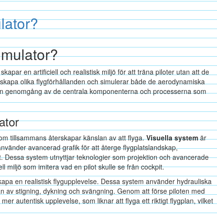
lator?
imulator?
par en artificiell och realistisk miljö för att träna piloter utan att de
terskapa olika flygförhållanden och simulerar både de aerodynamiska
r en genomgång av de centrala komponenterna och processerna som
ator
 som tillsammans återskapar känslan av att flyga.
Visuella system
är
vänder avancerad grafik för att återge flygplatslandskap,
. Dessa system utnyttjar teknologier som projektion och avancerade
l miljö som imitera vad en pilot skulle se från cockpit.
kapa en realistisk flygupplevelse. Dessa system använder hydrauliska
slan av stigning, dykning och svängning. Genom att förse piloten med
 mer autentisk upplevelse, som liknar att flyga ett riktigt flygplan, vilket