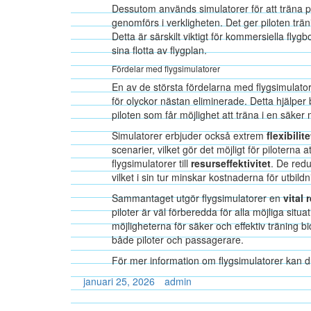
Dessutom används simulatorer för att träna på
genomförs i verkligheten. Det ger piloten trä
Detta är särskilt viktigt för kommersiella fly
sina flotta av flygplan.
Fördelar med flygsimulatorer
En av de största fördelarna med flygsimulato
för olyckor nästan eliminerade. Detta hjälper
piloten som får möjlighet att träna i en säker m
Simulatorer erbjuder också extrem
flexibilite
scenarier, vilket gör det möjligt för piloterna 
flygsimulatorer till
resurseffektivitet
. De redu
vilket i sin tur minskar kostnaderna för utbil
Sammantaget utgör flygsimulatorer en
vital 
piloter är väl förberedda för alla möjliga situ
möjligheterna för säker och effektiv träning bi
både piloter och passagerare.
För mer information om flygsimulatorer kan
januari 25, 2026
admin