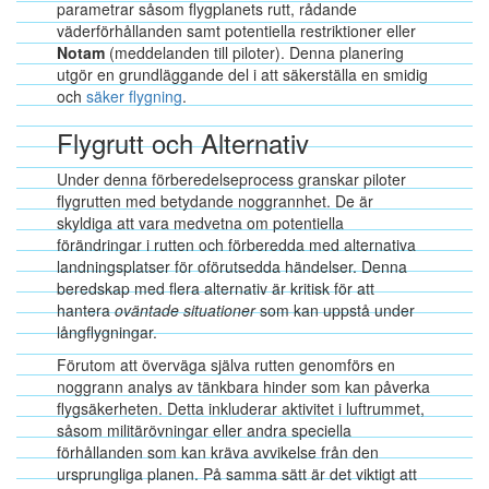
parametrar såsom flygplanets rutt, rådande
väderförhållanden samt potentiella restriktioner eller
Notam
(meddelanden till piloter). Denna planering
utgör en grundläggande del i att säkerställa en smidig
och
säker flygning
.
Flygrutt och Alternativ
Under denna förberedelseprocess granskar piloter
flygrutten med betydande noggrannhet. De är
skyldiga att vara medvetna om potentiella
förändringar i rutten och förberedda med alternativa
landningsplatser för oförutsedda händelser. Denna
beredskap med flera alternativ är kritisk för att
hantera
oväntade situationer
som kan uppstå under
långflygningar.
Förutom att överväga själva rutten genomförs en
noggrann analys av tänkbara hinder som kan påverka
flygsäkerheten. Detta inkluderar aktivitet i luftrummet,
såsom militärövningar eller andra speciella
förhållanden som kan kräva avvikelse från den
ursprungliga planen. På samma sätt är det viktigt att