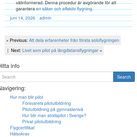
välinformerad. Denna procedur är avgörande för att
garantera
en säker och effektiv flygning
.
juni 14, 2026
admin
Inläggsnavigering
Previous
« Previous:
Att dela erfarenheter från första soloflygningen
Post
Next
Next:
Livet som pilot på långdistansflygningar
»
Post
Hitta info
earch
Search
or
Navigering:
Hur man blir pilot
Försvarets pilotutbildning
Pilotutbildning på gymnasienivå
Hur blir man stridspilot i Sverige?
Privat pilotutbildning
Flygcertifikat
Hälsokrav