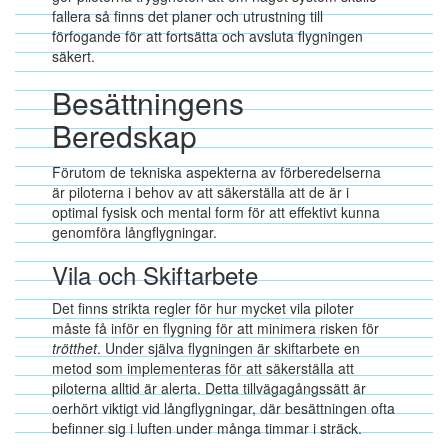
fallera så finns det planer och utrustning till
förfogande för att fortsätta och avsluta flygningen
säkert.
Besättningens
Beredskap
Förutom de tekniska aspekterna av förberedelserna
är piloterna i behov av att säkerställa att de är i
optimal fysisk och mental form för att effektivt kunna
genomföra långflygningar.
Vila och Skiftarbete
Det finns strikta regler för hur mycket vila piloter
måste få inför en flygning för att minimera risken för
trötthet
. Under själva flygningen är skiftarbete en
metod som implementeras för att säkerställa att
piloterna alltid är alerta. Detta tillvägagångssätt är
oerhört viktigt vid långflygningar, där besättningen ofta
befinner sig i luften under många timmar i sträck.