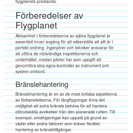
flygplanets prestanda.
Förberedelser av
Flygplanet
Aktsamhet i förberedelserna av själva flygplanet är
essentiell innan avgång för att säkerställa att allt är i
perfekt ordning.
Ingenjörer och tekniker
ansvarar för
att utföra de nödvändiga inspektionerna och
underhållet, medan piloter har som uppgift att
genomföra sina egna kontroller av instrument och
system ombord.
Bränslehantering
Bränslehantering är en av de mest kritiska aspekterna
av förberedelserna. För långflygningar finns det
möjlighet att extra bränsle behövs för att hantera
oförutsedda avvikelser från den planerade rutten. Till
exempel,
omdirigeringar
kan uppstå på grund av
väder eller andra faktorer som kräver flexibel
hantering av bränsletillgångar.