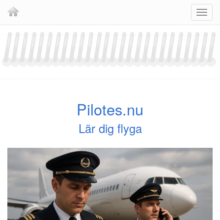
Skip
Navig
to
content
Pilotes.nu
Lär dig flyga