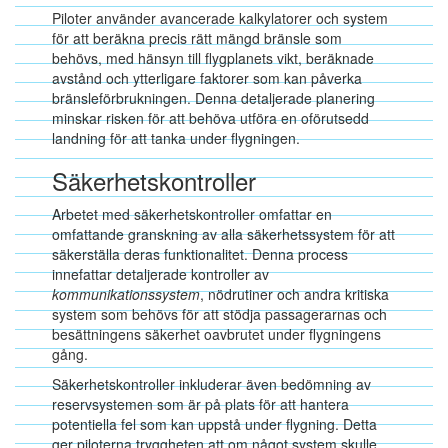
Piloter använder avancerade kalkylatorer och system
för att beräkna precis rätt mängd bränsle som
behövs, med hänsyn till flygplanets vikt, beräknade
avstånd och ytterligare faktorer som kan påverka
bränsleförbrukningen. Denna detaljerade planering
minskar risken för att behöva utföra en oförutsedd
landning för att tanka under flygningen.
Säkerhetskontroller
Arbetet med säkerhetskontroller omfattar en
omfattande granskning av alla säkerhetssystem för att
säkerställa deras funktionalitet. Denna process
innefattar detaljerade kontroller av
kommunikationssystem
, nödrutiner och andra kritiska
system som behövs för att stödja passagerarnas och
besättningens säkerhet oavbrutet under flygningens
gång.
Säkerhetskontroller inkluderar även bedömning av
reservsystemen som är på plats för att hantera
potentiella fel som kan uppstå under flygning. Detta
ger piloterna tryggheten att om något system skulle