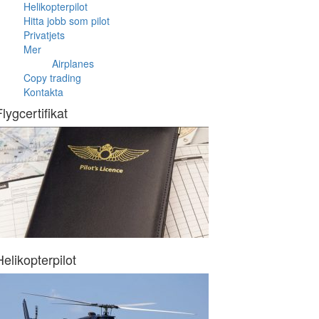
Helikopterpilot
Hitta jobb som pilot
Privatjets
Mer
Airplanes
Copy trading
Kontakta
Flygcertifikat
Helikopterpilot