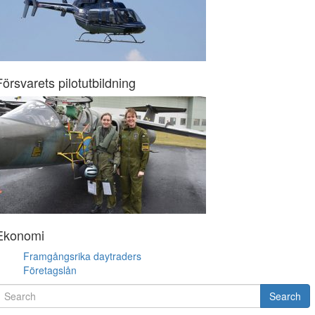
Försvarets pilotutbildning
Ekonomi
Framgångsrika daytraders
Företagslån
earch
Search
or