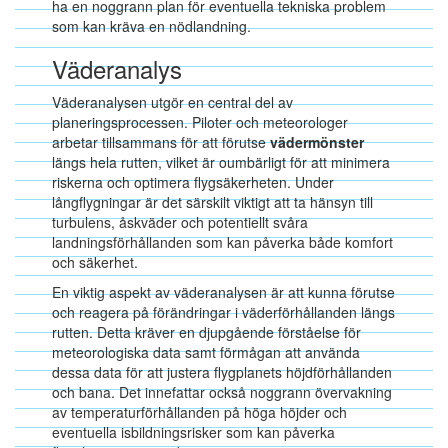
ha en noggrann plan för eventuella tekniska problem
som kan kräva en nödlandning.
Väderanalys
Väderanalysen utgör en central del av
planeringsprocessen. Piloter och meteorologer
arbetar tillsammans för att förutse
vädermönster
längs hela rutten, vilket är oumbärligt för att minimera
riskerna och optimera flygsäkerheten. Under
långflygningar är det särskilt viktigt att ta hänsyn till
turbulens, åskväder och potentiellt svåra
landningsförhållanden som kan påverka både komfort
och säkerhet.
En viktig aspekt av väderanalysen är att kunna förutse
och reagera på förändringar i väderförhållanden längs
rutten. Detta kräver en djupgående förståelse för
meteorologiska data samt förmågan att använda
dessa data för att justera flygplanets höjdförhållanden
och bana. Det innefattar också noggrann övervakning
av temperaturförhållanden på höga höjder och
eventuella isbildningsrisker som kan påverka