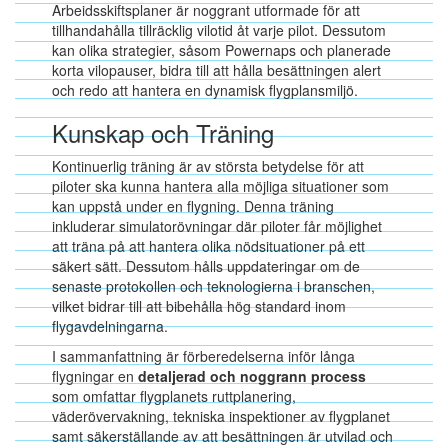
Arbeidsskiftsplaner är noggrant utformade för att
tillhandahålla tillräcklig vilotid åt varje pilot. Dessutom
kan olika strategier, såsom Powernaps och planerade
korta vilopauser, bidra till att hålla besättningen alert
och redo att hantera en dynamisk flygplansmiljö.
Kunskap och Träning
Kontinuerlig träning är av största betydelse för att
piloter ska kunna hantera alla möjliga situationer som
kan uppstå under en flygning. Denna träning
inkluderar simulatorövningar där piloter får möjlighet
att träna på att hantera olika nödsituationer på ett
säkert sätt. Dessutom hålls uppdateringar om de
senaste protokollen och teknologierna i branschen,
vilket bidrar till att bibehålla hög standard inom
flygavdelningarna.
I sammanfattning är förberedelserna inför långa
flygningar en
detaljerad och noggrann process
som omfattar flygplanets ruttplanering,
väderövervakning, tekniska inspektioner av flygplanet
samt säkerställande av att besättningen är utvilad och