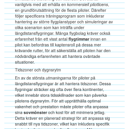
vanligtvis med att erhålla en
kommersiell pilotlicens
,
en grundförutsättning för de flesta piloter. Därefter
följer specificera träningsprogram som inkluderar
hantering av större flygplanstyper och simuleringar av
olika scenarion som kan inträffa under
långdistansflygningar. Många flygbolag kräver också
erfarenhet från ett visst antal
flygtimmar
innan en
pilot kan befordras till kaptensroll på dessa mer
krävande rutter, för att säkerställa att piloten har den
nödvändiga erfarenheten att hantera oväntade
situationer.
Tidszoner och dygnsrytm
En av de största
utmaningarna
för piloter på
långdistansflygningar är att hantera tidszoner. Dessa
flygningar sträcker sig ofta över flera kontinenter,
vilket innebär stora tidsskillnader som kan påverka
pilotens dygnsrytm. För att upprätthålla optimal
vakenhet och prestation måste piloter ofta anpassa
sina
sovmönster
och kost för att minimera jetlag.
Detta kräver en planerad strategi för att anpassa sig
snabbt till nya tidszoner, vilket kan inkludera specifik