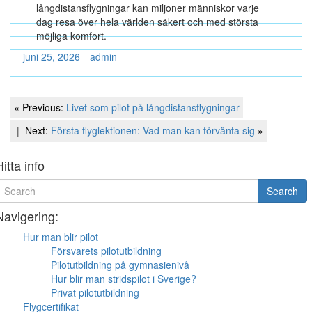
långdistansflygningar kan miljoner människor varje
dag resa över hela världen säkert och med största
möjliga komfort.
juni 25, 2026
admin
Inläggsnavigering
Previous
« Previous:
Livet som pilot på långdistansflygningar
Post
Next
Next:
Första flyglektionen: Vad man kan förvänta sig
»
Post
Hitta info
earch
Search
or
Navigering:
Hur man blir pilot
Försvarets pilotutbildning
Pilotutbildning på gymnasienivå
Hur blir man stridspilot i Sverige?
Privat pilotutbildning
Flygcertifikat