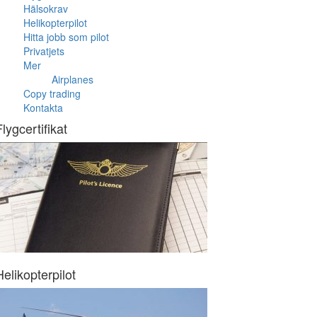
Hälsokrav
Helikopterpilot
Hitta jobb som pilot
Privatjets
Mer
Airplanes
Copy trading
Kontakta
Flygcertifikat
Helikopterpilot