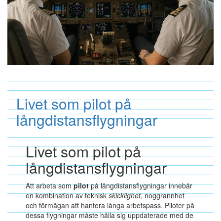
Livet som pilot på
långdistansflygningar
Livet som pilot på
långdistansflygningar
Att arbeta som
pilot
på långdistansflygningar innebär
en kombination av teknisk
skicklighet
, noggrannhet
och förmågan att hantera långa arbetspass. Piloter på
dessa flygningar måste hålla sig uppdaterade med de