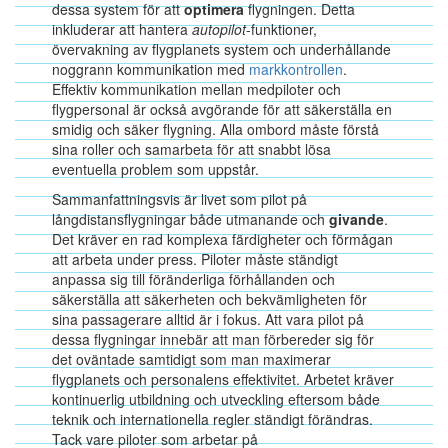
dessa system för att
optimera
flygningen. Detta
inkluderar att hantera
autopilot
-funktioner,
övervakning av flygplanets system och underhållande
noggrann kommunikation med
markkontrollen
.
Effektiv kommunikation mellan medpiloter och
flygpersonal är också avgörande för att säkerställa en
smidig och säker flygning. Alla ombord måste förstå
sina roller och samarbeta för att snabbt lösa
eventuella problem som uppstår.
Sammanfattningsvis är livet som pilot på
långdistansflygningar både utmanande och
givande
.
Det kräver en rad komplexa färdigheter och förmågan
att arbeta under press. Piloter måste ständigt
anpassa sig till föränderliga förhållanden och
säkerställa att säkerheten och bekvämligheten för
sina passagerare alltid är i fokus. Att vara pilot på
dessa flygningar innebär att man förbereder sig för
det oväntade samtidigt som man maximerar
flygplanets och personalens effektivitet. Arbetet kräver
kontinuerlig utbildning och utveckling eftersom både
teknik och internationella regler ständigt förändras.
Tack vare piloter som arbetar på