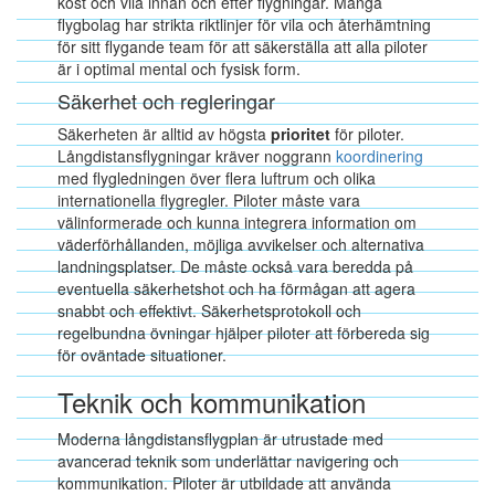
kost och vila innan och efter flygningar. Många
flygbolag har strikta riktlinjer för vila och återhämtning
för sitt flygande team för att säkerställa att alla piloter
är i optimal mental och fysisk form.
Säkerhet och regleringar
Säkerheten är alltid av högsta
prioritet
för piloter.
Långdistansflygningar kräver noggrann
koordinering
med flygledningen över flera luftrum och olika
internationella flygregler. Piloter måste vara
välinformerade och kunna integrera information om
väderförhållanden, möjliga avvikelser och alternativa
landningsplatser. De måste också vara beredda på
eventuella säkerhetshot och ha förmågan att agera
snabbt och effektivt. Säkerhetsprotokoll och
regelbundna övningar hjälper piloter att förbereda sig
för oväntade situationer.
Teknik och kommunikation
Moderna långdistansflygplan är utrustade med
avancerad teknik som underlättar navigering och
kommunikation. Piloter är utbildade att använda