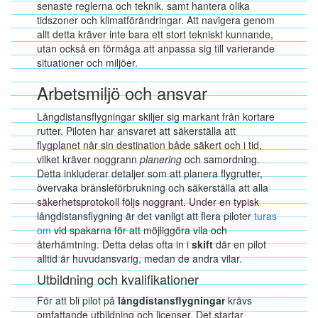
senaste reglerna och teknik, samt hantera olika
tidszoner och klimatförändringar. Att navigera genom
allt detta kräver inte bara ett stort tekniskt kunnande,
utan också en förmåga att anpassa sig till varierande
situationer och miljöer.
Arbetsmiljö och ansvar
Långdistansflygningar skiljer sig markant från kortare
rutter. Piloten har ansvaret att säkerställa att
flygplanet når sin destination både säkert och i tid,
vilket kräver noggrann
planering
och samordning.
Detta inkluderar detaljer som att planera flygrutter,
övervaka bränsleförbrukning och säkerställa att alla
säkerhetsprotokoll följs noggrant. Under en typisk
långdistansflygning är det vanligt att flera piloter
turas
om
vid spakarna för att möjliggöra vila och
återhämtning. Detta delas ofta in i
skift
där en pilot
alltid är huvudansvarig, medan de andra vilar.
Utbildning och kvalifikationer
För att bli pilot på
långdistansflygningar
krävs
omfattande utbildning och licenser. Det startar