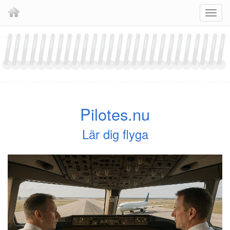
Skip
Navig
to
content
Pilotes.nu
Lär dig flyga