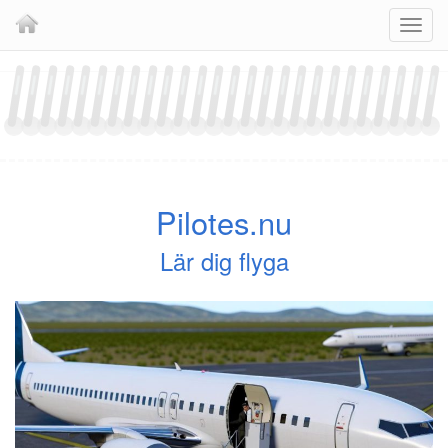
Skip
Navig
to
content
Pilotes.nu
Lär dig flyga