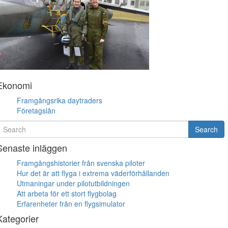
Ekonomi
Framgångsrika daytraders
Företagslån
earch
Search
or
Senaste inläggen
Framgångshistorier från svenska piloter
Hur det är att flyga i extrema väderförhållanden
Utmaningar under pilotutbildningen
Att arbeta för ett stort flygbolag
Erfarenheter från en flygsimulator
Kategorier