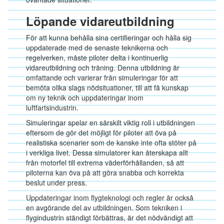
Löpande vidareutbildning
För att kunna behålla sina certifieringar och hålla sig
uppdaterade med de senaste teknikerna och
regelverken, måste piloter delta i kontinuerlig
vidareutbildning och träning. Denna utbildning är
omfattande och varierar från simuleringar för att
bemöta olika slags nödsituationer, till att få kunskap
om ny teknik och uppdateringar inom
luftfartsindustrin.
Simuleringar spelar en särskilt viktig roll i utbildningen
eftersom de gör det möjligt för piloter att öva på
realistiska scenarier som de kanske inte ofta stöter på
i verkliga livet. Dessa simulatorer kan återskapa allt
från motorfel till extrema väderförhållanden, så att
piloterna kan öva på att göra snabba och korrekta
beslut under press.
Uppdateringar inom flygteknologi och regler är också
en avgörande del av utbildningen. Som tekniken i
flygindustrin ständigt förbättras, är det nödvändigt att