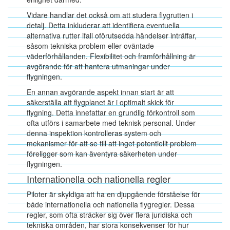
Vidare handlar det också om att studera flygrutten i
detalj. Detta inkluderar att identifiera eventuella
alternativa rutter ifall oförutsedda händelser inträffar,
såsom tekniska problem eller oväntade
väderförhållanden. Flexibilitet och framförhållning är
avgörande för att hantera utmaningar under
flygningen.
En annan avgörande aspekt innan start är att
säkerställa att flygplanet är i optimalt skick för
flygning. Detta innefattar en grundlig förkontroll som
ofta utförs i samarbete med teknisk personal. Under
denna inspektion kontrolleras system och
mekanismer för att se till att inget potentiellt problem
föreligger som kan äventyra säkerheten under
flygningen.
Internationella och nationella regler
Piloter är skyldiga att ha en djupgående förståelse för
både internationella och nationella flygregler. Dessa
regler, som ofta sträcker sig över flera juridiska och
tekniska områden, har stora konsekvenser för hur