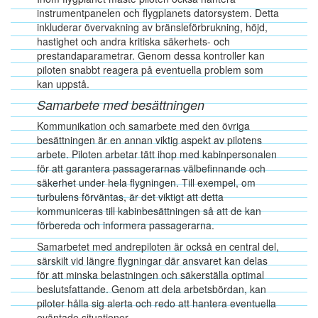
instrumentpanelen och flygplanets datorsystem. Detta
inkluderar övervakning av bränsleförbrukning, höjd,
hastighet och andra kritiska säkerhets- och
prestandaparametrar. Genom dessa kontroller kan
piloten snabbt reagera på eventuella problem som
kan uppstå.
Samarbete med besättningen
Kommunikation och samarbete med den övriga
besättningen är en annan viktig aspekt av pilotens
arbete. Piloten arbetar tätt ihop med kabinpersonalen
för att garantera passagerarnas välbefinnande och
säkerhet under hela flygningen. Till exempel, om
turbulens förväntas, är det viktigt att detta
kommuniceras till kabinbesättningen så att de kan
förbereda och informera passagerarna.
Samarbetet med andrepiloten är också en central del,
särskilt vid längre flygningar där ansvaret kan delas
för att minska belastningen och säkerställa optimal
beslutsfattande. Genom att dela arbetsbördan, kan
piloter hålla sig alerta och redo att hantera eventuella
oväntade situationer.