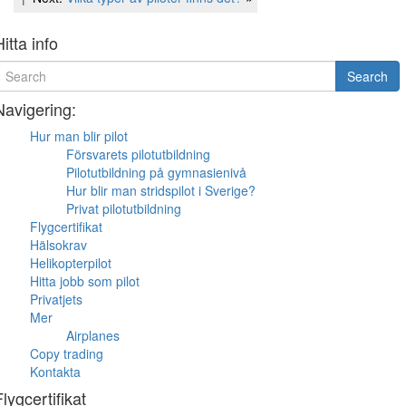
Post
Hitta info
earch
Search
or
Navigering:
Hur man blir pilot
Försvarets pilotutbildning
Pilotutbildning på gymnasienivå
Hur blir man stridspilot i Sverige?
Privat pilotutbildning
Flygcertifikat
Hälsokrav
Helikopterpilot
Hitta jobb som pilot
Privatjets
Mer
Airplanes
Copy trading
Kontakta
Flygcertifikat