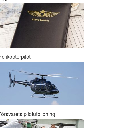
Helikopterpilot
Försvarets pilotutbildning