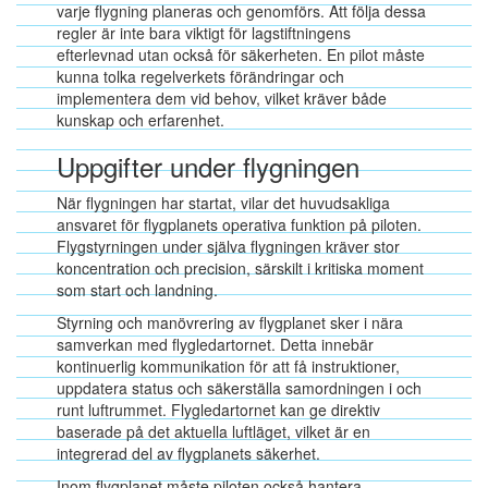
varje flygning planeras och genomförs. Att följa dessa
regler är inte bara viktigt för lagstiftningens
efterlevnad utan också för säkerheten. En pilot måste
kunna tolka regelverkets förändringar och
implementera dem vid behov, vilket kräver både
kunskap och erfarenhet.
Uppgifter under flygningen
När flygningen har startat, vilar det huvudsakliga
ansvaret för flygplanets operativa funktion på piloten.
Flygstyrningen under själva flygningen kräver stor
koncentration och precision, särskilt i kritiska moment
som start och landning.
Styrning och manövrering av flygplanet sker i nära
samverkan med flygledartornet. Detta innebär
kontinuerlig kommunikation för att få instruktioner,
uppdatera status och säkerställa samordningen i och
runt luftrummet. Flygledartornet kan ge direktiv
baserade på det aktuella luftläget, vilket är en
integrerad del av flygplanets säkerhet.
Inom flygplanet måste piloten också hantera