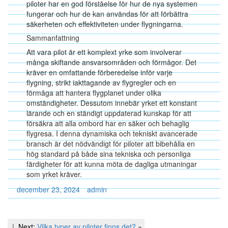
piloter har en god förståelse för hur de nya systemen
fungerar och hur de kan användas för att förbättra
säkerheten och effektiviteten under flygningarna.
Sammanfattning
Att vara pilot är ett komplext yrke som involverar
många skiftande ansvarsområden och förmågor. Det
kräver en omfattande förberedelse inför varje
flygning, strikt iakttagande av flygregler och en
förmåga att hantera flygplanet under olika
omständigheter. Dessutom innebär yrket ett konstant
lärande och en ständigt uppdaterad kunskap för att
försäkra att alla ombord har en säker och behaglig
flygresa. I denna dynamiska och tekniskt avancerade
bransch är det nödvändigt för piloter att bibehålla en
hög standard på både sina tekniska och personliga
färdigheter för att kunna möta de dagliga utmaningar
som yrket kräver.
december 23, 2024
admin
Inläggsnavigering
Next
Next:
Vilka typer av piloter finns det?
»