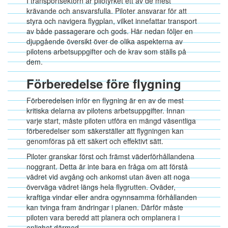
I transportsektorn är pilotyrket ett av de mest
krävande och ansvarsfulla. Piloter ansvarar för att
styra och navigera flygplan, vilket innefattar transport
av både passagerare och gods. Här nedan följer en
djupgående översikt över de olika aspekterna av
pilotens arbetsuppgifter och de krav som ställs på
dem.
Förberedelse före flygning
Förberedelsen inför en flygning är en av de mest
kritiska delarna av pilotens arbetsuppgifter. Innan
varje start, måste piloten utföra en mängd väsentliga
förberedelser som säkerställer att flygningen kan
genomföras på ett säkert och effektivt sätt.
Piloter granskar först och främst väderförhållandena
noggrant. Detta är inte bara en fråga om att förstå
vädret vid avgång och ankomst utan även att noga
överväga vädret längs hela flygrutten. Oväder,
kraftiga vindar eller andra ogynnsamma förhållanden
kan tvinga fram ändringar i planen. Därför måste
piloten vara beredd att planera och omplanera i
enlighet därmed.